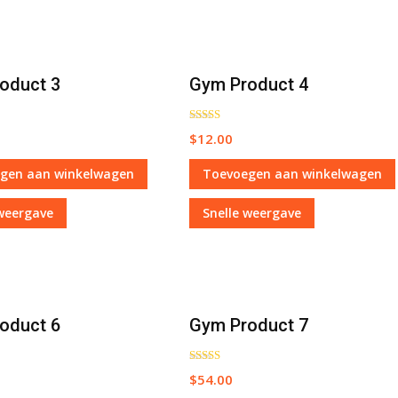
oduct 3
Gym Product 4
Waardering
$
12.00
5.00
uit 5
gen aan winkelwagen
Toevoegen aan winkelwagen
 weergave
Snelle weergave
oduct 6
Gym Product 7
Waardering
$
54.00
5.00
uit 5