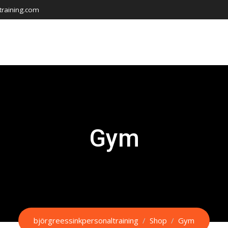
training.com
Gym
björgreessinkpersonaltraining
/
Shop
/
Gym