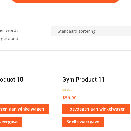
ten wordt
getoond
oduct 10
Gym Product 11
Waardering
$
35.00
5.00
uit 5
gen aan winkelwagen
Toevoegen aan winkelwagen
 weergave
Snelle weergave