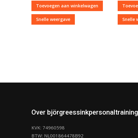
Toevoegen aan winkelwagen
Toevoe
Snelle weergave
Snelle
Over björgreessinkpersonaltraining
KVK: 74960598
BTW: NL001864478B92