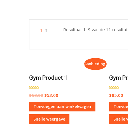
Resultaat 1–9 van de 11 resulta
Aanbieding!
Gym Product 1
Gym Pr
Waardering
Waardering
$
58.00
$
53.00
$
85.00
5.00
5.00
uit 5
uit 5
Toevoegen aan winkelwagen
Toevoe
Snelle weergave
Snelle