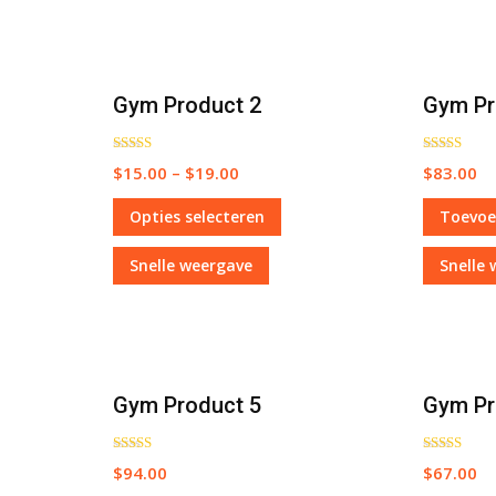
Gym Product 2
Gym Pr
Waardering
Waardering
$
15.00
–
$
19.00
$
83.00
5.00
5.00
uit 5
uit 5
Opties selecteren
Toevoe
Snelle weergave
Snelle
Gym Product 5
Gym Pr
Waardering
Waardering
$
94.00
$
67.00
5.00
5.00
uit 5
uit 5