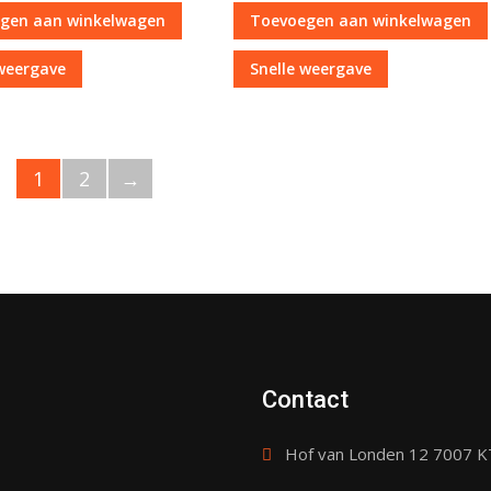
gen aan winkelwagen
Toevoegen aan winkelwagen
 weergave
Snelle weergave
1
2
→
Contact
Hof van Londen 12 7007 K