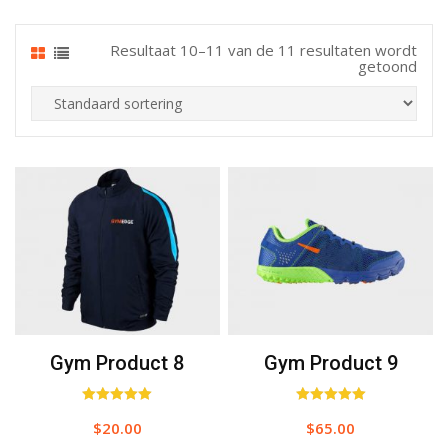
Resultaat 10–11 van de 11 resultaten wordt
getoond
Gym Product 8
Gym Product 9
Waardering
Waardering
$
20.00
$
65.00
5.00
5.00
uit 5
uit 5