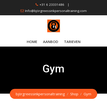
Skip
+31 6 23331486
|
to
Info@björgreessinkpersonaltraining.com
content
HOME
AANBOD
TARIEVEN
Gym
björgreessinkpersonaltraining
/
Shop
/
Gym