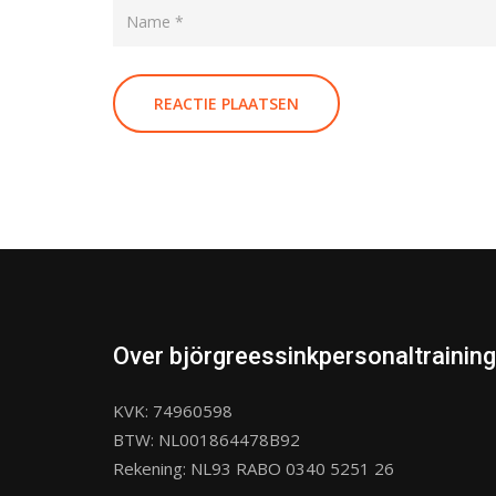
Over björgreessinkpersonaltraining
KVK: 74960598
BTW: NL001864478B92
Rekening: NL93 RABO 0340 5251 26