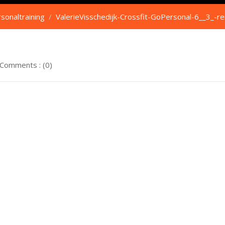
sonaltraining
/
ValerieVisschedijk-Crossfit-GoPersonal-6__3_-
Comments : (0)