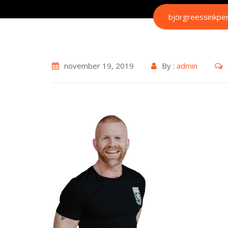
björgreessinkper
november 19, 2019
By :
admin