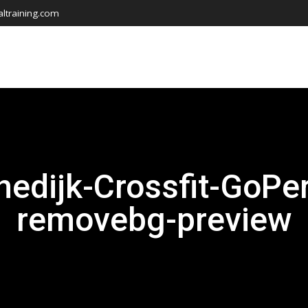
ltraining.com
hedijk-Crossfit-GoPe
removebg-preview