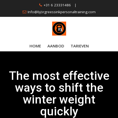
Skip
+31 6 23331486
|
to
Info@björgreessinkpersonaltraining.com
content
HOME
AANBOD
TARIEVEN
The most effective
ways to shift the
winter weight
quickly