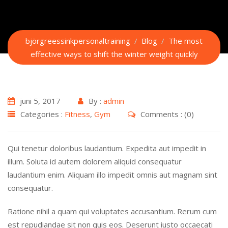
björgreessinkpersonaltraining
/
Blog
/
The most
effective ways to shift the winter weight quickly
juni 5, 2017
By :
admin
Categories :
Fitness
,
Gym
Comments : (0)
Qui tenetur doloribus laudantium. Expedita aut impedit in
illum. Soluta id autem dolorem aliquid consequatur
laudantium enim. Aliquam illo impedit omnis aut magnam sint
consequatur.
Ratione nihil a quam qui voluptates accusantium. Rerum cum
est repudiandae sit non quis eos. Deserunt iusto occaecati