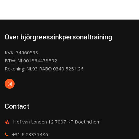
Over björgreessinkpersonaltraining
KVK: 74960598
BTW: NL001864478B92
Rekening: NL93 RABO 0340 5251 26
Contact
Hof van Londen 12 7007 KT Doetinchem
+31 6 23331486