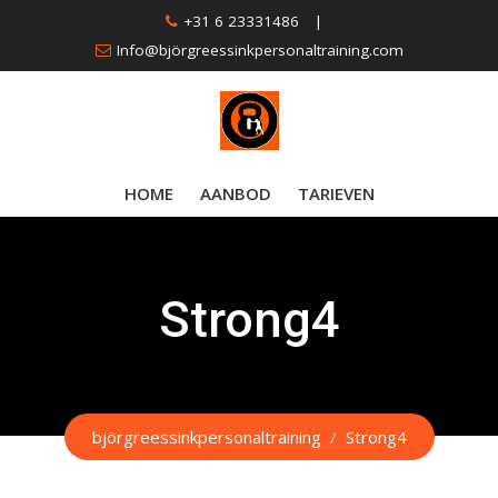
Skip
+31 6 23331486
|
to
Info@björgreessinkpersonaltraining.com
content
HOME
AANBOD
TARIEVEN
Strong4
björgreessinkpersonaltraining
/
Strong4