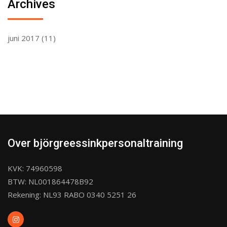
Archives
juni 2017
(11)
Over björgreessinkpersonaltraining
KVK: 74960598
BTW: NL001864478B92
Rekening: NL93 RABO 0340 5251 26