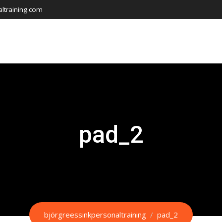
ltraining.com
pad_2
björgreessinkpersonaltraining
/
pad_2