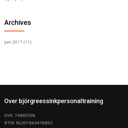
Archives
juni 2017
(11)
Over björgreessinkpersonaltraining
KVK: 74960598
BTW: NL001864478B92