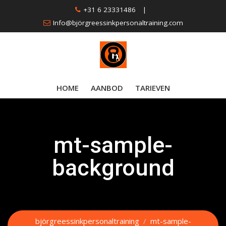
Skip
+31 6 23331486
|
to
Info@björgreessinkpersonaltraining.com
content
HOME
AANBOD
TARIEVEN
mt-sample-
background
björgreessinkpersonaltraining
/
mt-sample-