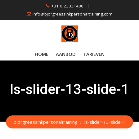
Skip
+31 6 23331486
|
to
Info@björgreessinkpersonaltraining.com
content
HOME
AANBOD
TARIEVEN
ls-slider-13-slide-1
björgreessinkpersonaltraining
/
ls-slider-13-slide-1