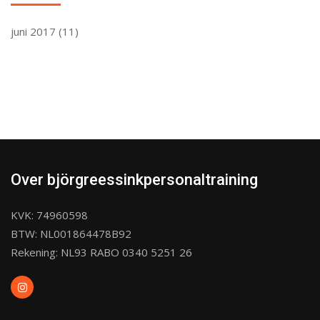
juni 2017
(11)
Over björgreessinkpersonaltraining
KVK: 74960598
BTW: NL001864478B92
Rekening: NL93 RABO 0340 5251 26