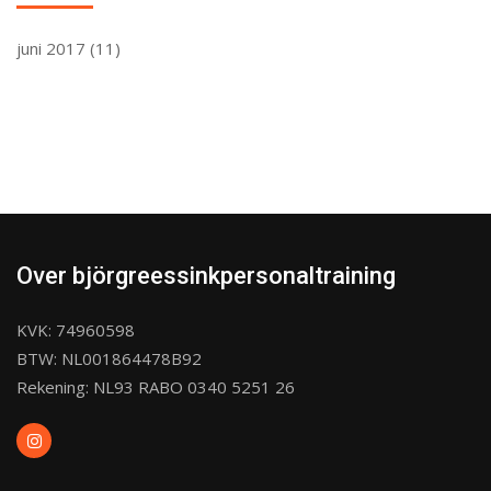
juni 2017
(11)
Over björgreessinkpersonaltraining
KVK: 74960598
BTW: NL001864478B92
Rekening: NL93 RABO 0340 5251 26