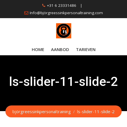
Skip
+31 6 23331486
|
to
Info@björgreessinkpersonaltraining.com
content
HOME
AANBOD
TARIEVEN
ls-slider-11-slide-2
björgreessinkpersonaltraining
/
ls-slider-11-slide-2