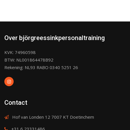
Over björgreessinkpersonaltraining
KVK: 74960598
BTW: NL001864478B92
Rekening: NL93 RABO 0340 5251 26
Contact
Hof van Londen 12 7007 KT Doetinchem
+31 6 23331486