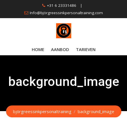
Skip
+31 6 23331486
|
to
Info@björgreessinkpersonaltraining.com
content
HOME
AANBOD
TARIEVEN
background_image
björgreessinkpersonaltraining
/
background_image