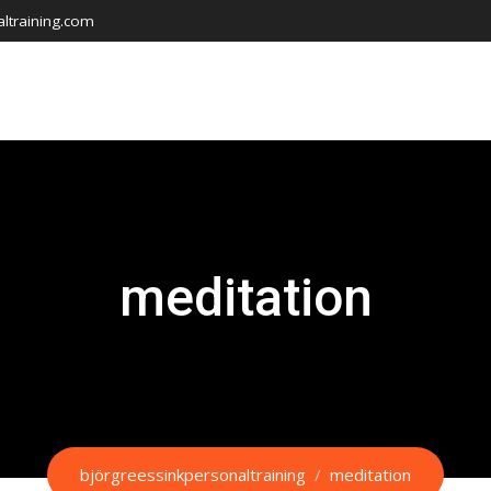
ltraining.com
meditation
björgreessinkpersonaltraining
/
meditation