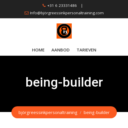
Skip
+31 6 23331486
|
to
Info@björgreessinkpersonaltraining.com
content
HOME
AANBOD
TARIEVEN
being-builder
björgreessinkpersonaltraining
/
being-builder