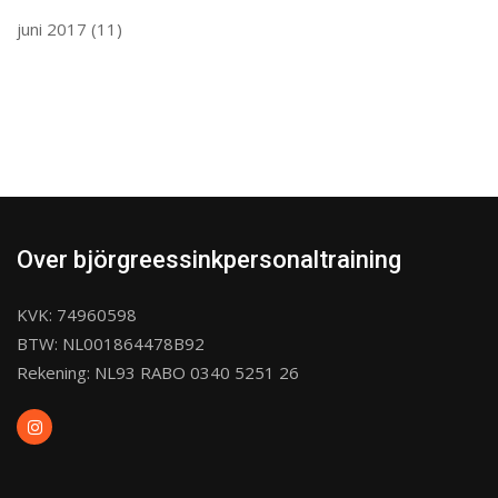
juni 2017
(11)
Over björgreessinkpersonaltraining
KVK: 74960598
BTW: NL001864478B92
Rekening: NL93 RABO 0340 5251 26