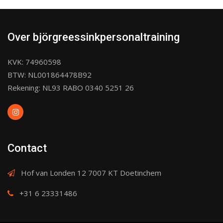
Over björgreessinkpersonaltraining
KVK: 74960598
BTW: NL001864478B92
Rekening: NL93 RABO 0340 5251 26
Contact
Hof van Londen 12 7007 KT Doetinchem
+31 6 23331486