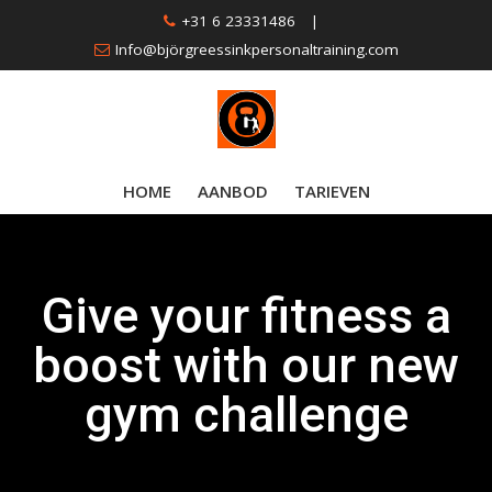
Skip
+31 6 23331486
|
to
Info@björgreessinkpersonaltraining.com
content
HOME
AANBOD
TARIEVEN
Give your fitness a
boost with our new
gym challenge