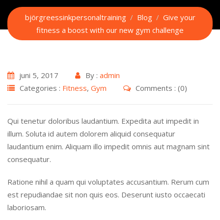
björgreessinkpersonaltraining
/
Blog
/
Give your
fitness a boost with our new gym challenge
juni 5, 2017
By :
admin
Categories :
Fitness
,
Gym
Comments : (0)
Qui tenetur doloribus laudantium. Expedita aut impedit in
illum. Soluta id autem dolorem aliquid consequatur
laudantium enim. Aliquam illo impedit omnis aut magnam sint
consequatur.
Ratione nihil a quam qui voluptates accusantium. Rerum cum
est repudiandae sit non quis eos. Deserunt iusto occaecati
laboriosam.