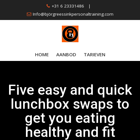
Skip
+31 6 23331486
|
to
Info@björgreessinkpersonaltraining.com
content
HOME
AANBOD
TARIEVEN
Five easy and quick
lunchbox swaps to
get you eating
healthy and fit