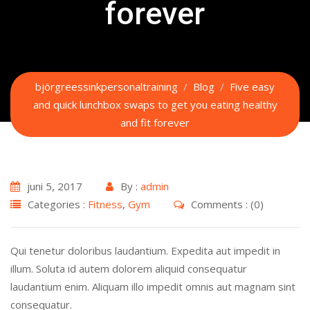
forever
björgreessinkpersonaltraining
/
Blog
/
Five easy
and quick lunchbox swaps to get you eating healthy
and fit forever
juni 5, 2017
By :
admin
Categories :
Fitness
,
Gym
Comments : (0)
Qui tenetur doloribus laudantium. Expedita aut impedit in
illum. Soluta id autem dolorem aliquid consequatur
laudantium enim. Aliquam illo impedit omnis aut magnam sint
consequatur.