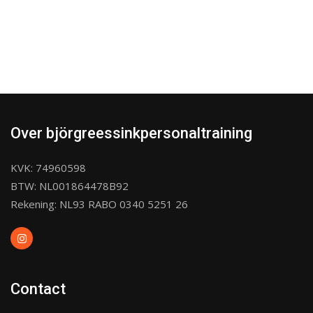
Over björgreessinkpersonaltraining
KVK: 74960598
BTW: NL001864478B92
Rekening: NL93 RABO 0340 5251 26
Contact