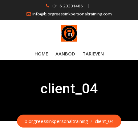
Skip
+31 6 23331486
|
to
Info@björgreessinkpersonaltraining.com
content
HOME
AANBOD
TARIEVEN
client_04
björgreessinkpersonaltraining
/
client_04