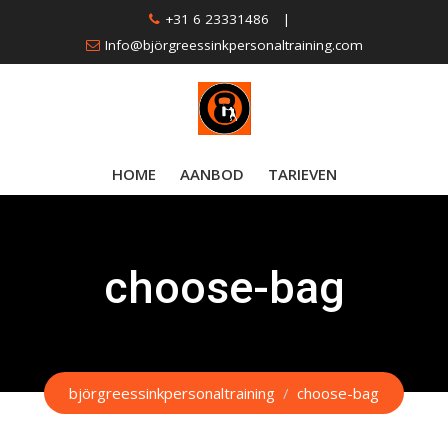
Skip
+31 6 23331486
|
to
Info@björgreessinkpersonaltraining.com
content
HOME
AANBOD
TARIEVEN
choose-bag
björgreessinkpersonaltraining
/
choose-bag