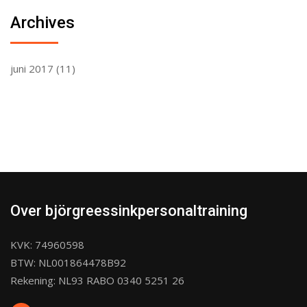
Archives
juni 2017
(11)
Over björgreessinkpersonaltraining
KVK: 74960598
BTW: NL001864478B92
Rekening: NL93 RABO 0340 5251 26