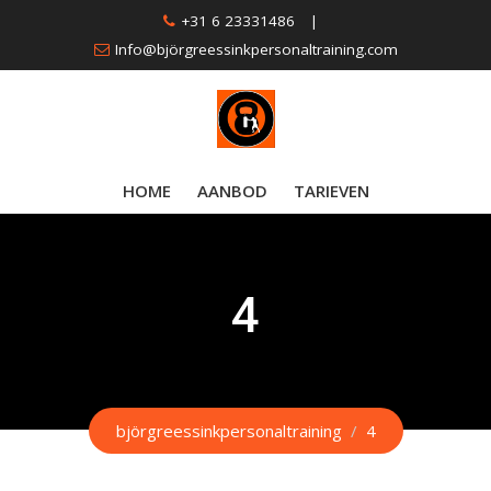
Skip
+31 6 23331486
|
to
Info@björgreessinkpersonaltraining.com
content
HOME
AANBOD
TARIEVEN
4
björgreessinkpersonaltraining
/
4